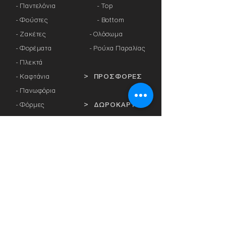
- Παντελόνια
- Top
- Φούστες
- Bottom
- Ζακέτες
-
Ολόσωμα
- Φορέματα
- Ρούχα Παραλίας
- Πλεκτά
- Καφτάνια
> ΠΡΟΣΦΟΡΕΣ
- Πανωφόρια
- Φόρμες
> ΔΩΡΟΚΑΡΤΑ
- Αθλητικά Κολάν
- Καλσόν
> ΕΤΑΙΡΕΙΕΣ
- Αξεσουάρ
-
Anita
-
Crool
> ΕΣΩΡΟΥΧΑ
-
Miss Crool
- Κυλοτάκια
-
Yellow+ Athens
- Σουτιέν με
-
Rosa Faia
Μπανέλα
-
Platinum