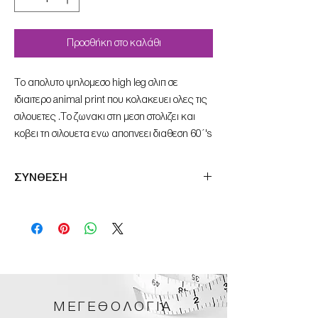
Προσθήκη στο καλάθι
Το απολυτο ψηλομεσο high leg σλιπ σε
ιδιαιτερο animal print που κολακευει ολες τις
σιλουετες .Το ζωνακι στη μεση στολιζει και
κοβει τη σιλουετα ενω αποπνεει διαθεση 60΄'s
ΣΥΝΘΕΣΗ
80%POL 20%EA
ΜΕΓΕΘΟΛΟΓΙΑ