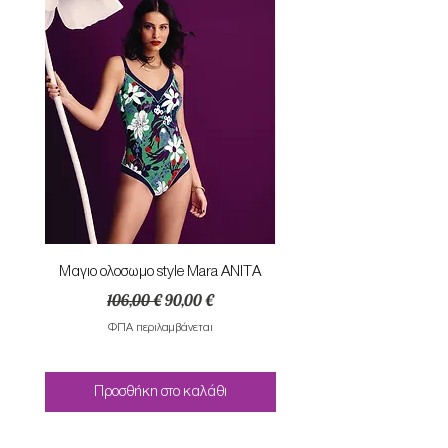
Mαγιο ολοσωμο style Mara ANITA
Φορεμα με κομπο SU
Κανονική τιμή
Τιμή Έκπτωσης
106,00 €
90,00 €
ΦΠΑ περιλαμβάνεται
Προσθήκη στο καλάθι