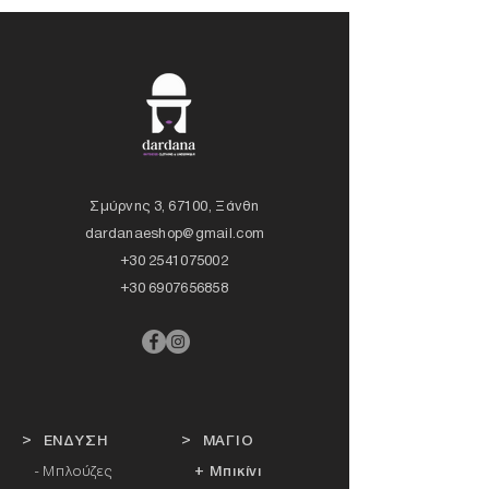
Σμύρνης 3, 67100, Ξάνθη
dardanaeshop@gmail.com
+30 2541075002
+30 6907656858
> ΕΝΔΥΣΗ
> ΜΑΓΙΟ
- Μπλούζες
+ Μπικίνι