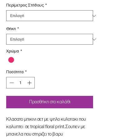
Περίμετρος Στήθους
*
Θήκη
*
Χρώμα
*
Ποσότητα
*
Προσθήκη στο καλάθι
Kλασατο μπικινι σετ με ψηλο κυλοτακι που
καλυπτει σε tropical floral print.Σουτιεν με
μπανελα που στηριζει το βαρυ