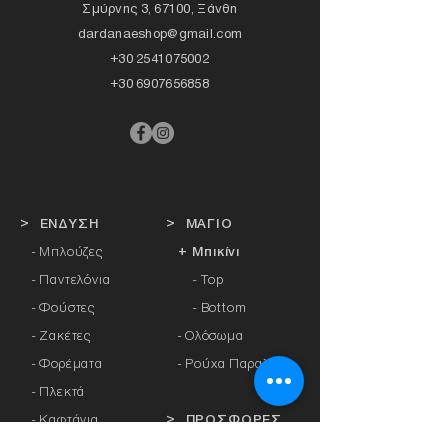
Σμύρνης 3, 67100, Ξάνθη
dardanaeshop@gmail.com
+30 2541075002
+30 6907656858
> ΕΝΔΥΣΗ
> ΜΑΓΙΟ
- Μπλούζες
+ Μπικίνι
- Παντελόνια
- Top
- Φούστες
- Bottom
- Ζακέτες
-
Ολόσωμα
- Φορέματα
- Ρούχα Παραλίας
- Πλεκτά
- Καφτάνια
> ΠΡΟΣΦΟΡΕΣ
- Πανωφόρια