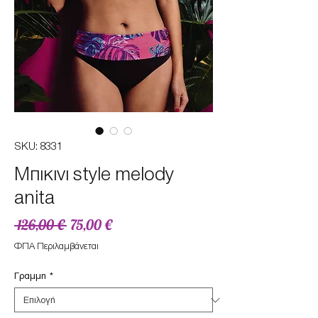
SKU: 8331
Μπικινι style melody
anita
Κανονική
Τιμή
 126,00 € 
75,00 €
τιμή
Έκπτωσης
ΦΠΑ Περιλαμβάνεται
Γραμμη
*