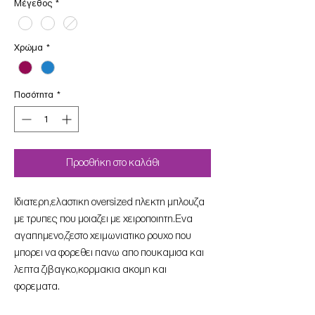
Μέγεθος
*
Χρώμα
*
Ποσότητα
*
Προσθήκη στο καλάθι
Ιδιατερη,ελαστικη oversized πλεκτη μπλουζα
με τρυπες που μοιαζει με χειροποιητη.Ενα
αγαπημενο,ζεστο χειμωνιατικο ρουχο που
μπορει να φορεθει πανω απο πουκαμισα και
λεπτα ζιβαγκο,κορμακια ακομη και
φορεματα.