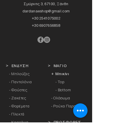
Σμύρνης 3, 67100, Ξάνθη
dardanaeshop@gmail.com
+30 2541075002
+30 6907656858
> ΕΝΔΥΣΗ
> ΜΑΓΙΟ
- Μπλούζες
+ Μπικίνι
- Παντελόνια
- Top
- Φούστες
- Bottom
- Ζακέτες
-
Ολόσωμα
- Φορέματα
- Ρούχα Παραλίας
- Πλεκτά
- Καφτάνια
> ΠΡΟΣΦΟΡΕΣ