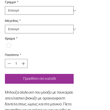
Γραμμη
*
Μέγεθος
*
Χρώμα
*
Ποσότητα
*
Προσθήκη στο καλάθι
Mπλουζα ολολευκη που μοιαζει με πουκαμισο
απο ελαστικη βισκοζη με αραχνουφαντη
δαντελα στους ωμους και στα μανικια .Πιετα