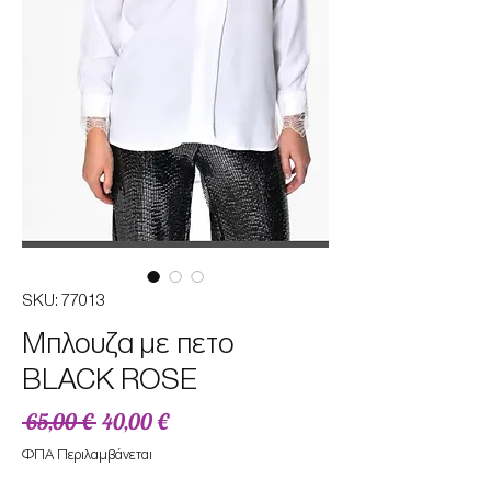
SKU: 77013
Μπλουζα με πετο
BLACK ROSE
Κανονική
Τιμή
 65,00 € 
40,00 €
τιμή
Έκπτωσης
ΦΠΑ Περιλαμβάνεται