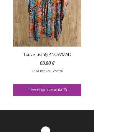
Τουνικ μεταξι KNOWMAD
Mαγιο ολοσωμο style Mar
Τιμή
63,00 €
ΦΠΑ περιλαμβάνεται
Προσθήκη στο καλάθι