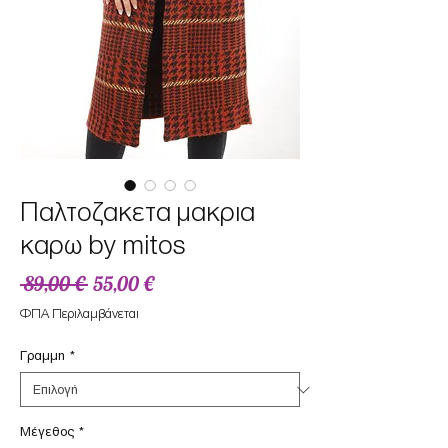
Παλτοζακετα μακρια
καρω by mitos
Κανονική
Τιμή
 89,00 € 
55,00 €
τιμή
Έκπτωσης
ΦΠΑ Περιλαμβάνεται
Γραμμη
*
Μέγεθος
*