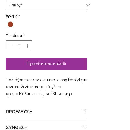
Χρώμα
*
Ποσότητα
*
Προσθήκη στο καλάθι
Παλτοζακετα καρω με πετο σε english style με
χοντρη πλεξη σε κεραμιδι γλυκο
χρωμα.Καλυπτει εως και XL νουμερο.
ΠΡΟΕΛΕΥΣΗ
Made in France
ΣΥΝΘΕΣΗ