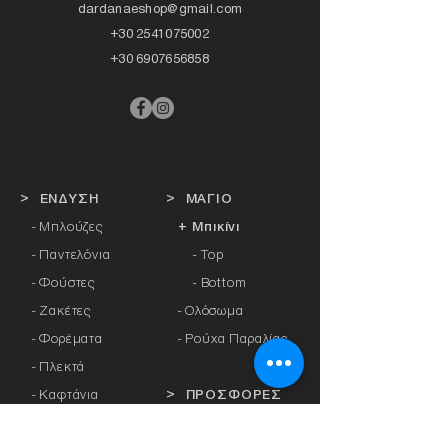
dardanaeshop@gmail.com
+30 2541075002
+30 6907656858
> ΕΝΔΥΣΗ
> ΜΑΓΙΟ
- Μπλούζες
+ Μπικίνι
- Παντελόνια
- Top
- Φούστες
- Bottom
- Ζακέτες
-
Ολόσωμα
- Φορέματα
- Ρούχα Παραλίας
- Πλεκτά
- Καφτάνια
> ΠΡΟΣΦΟΡΕΣ
- Πανωφόρια