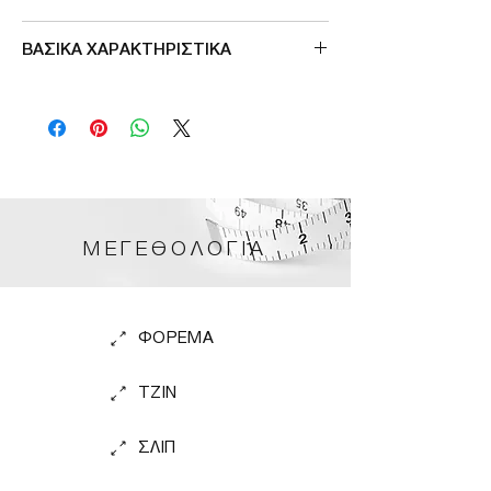
55%pol 20%acr 20%pl 5%wool
ΒΑΣΙΚΑ ΧΑΡΑΚΤΗΡΙΣΤΙΚΑ
ελαστικη πλέξη
εξωτερικες τσεπες
μηκος εως το γονατο
ΜΕΓΕΘΟΛΟΓΙΑ
ΦΟΡΕΜΑ
TZIN
ΣΛΙΠ