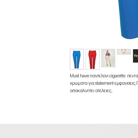
Must have παντελονι cigarette πεν
χρωματα για statement εμφανισεις.Π
αποκαλυπτει ατελειες.