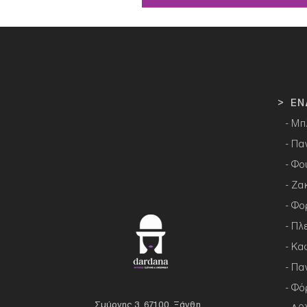
> ΕΝ
- Μπ
- Πα
- Φο
- Ζα
- Φο
- Πλ
- Κα
- Πα
- Φό
Σμύρνης 3, 67100, Ξάνθη