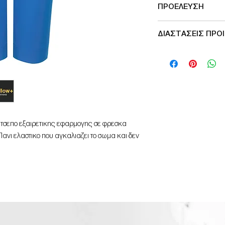
ΠΡΟΕΛΕΥΣΗ
Μade in Greece
ΔΙΑΣΤΑΣΕΙΣ ΠΡΟ
S: ΜΕΣΗ 96εκ,
ΠΕΡΙΦΕΡΕΙΑ 132εκ
M: ΜΕΣΗ 98εκ,
ΠΕΡΙΦΕΡΕΙΑ 134εκ
L: ΜΕΣΗ 104εκ,
ΠΕΡΙΦΕΡΕΙΑ 140εκ
τατσεπο εξαιρετικης εφαρμογης σε φρεσκα
ανι ελαστικο που αγκαλιαζει το σωμα και δεν