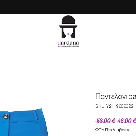
...
Παντελονι ba
SKU: Υ2119602022
Κανονικ
 58,00 € 
46,00 €
τιμή
ΦΠΑ Περιλαμβάνεται