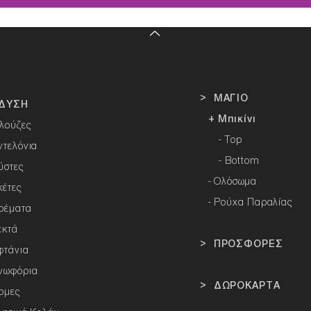
> ΜΑΓΙΟ
ΔΥΣΗ
+ Μπικίνι
λούζες
- Top
ντελόνια
- Bottom
ύστες
-
Ολόσωμα
κέτες
- Ρούχα Παραλίας
ρέματα
εκτά
> ΠΡΟΣΦΟΡΕΣ
φτάνια
νωφόρια
> ΔΩΡΟΚΑΡΤΑ
ρμες