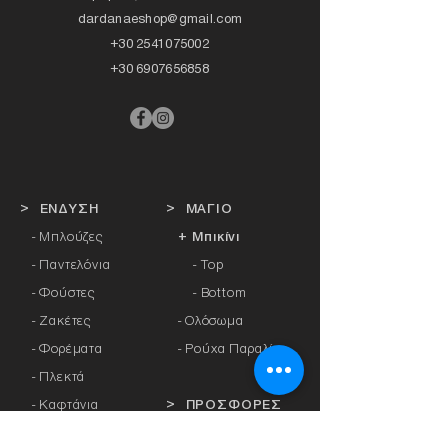
dardanaeshop@gmail.com
+30 2541075002
+30 6907656858
> ΕΝΔΥΣΗ
> ΜΑΓΙΟ
- Μπλούζες
+ Μπικίνι
- Παντελόνια
- Top
- Φούστες
- Bottom
- Ζακέτες
-
Ολόσωμα
- Φορέματα
- Ρούχα Παραλίας
- Πλεκτά
- Καφτάνια
> ΠΡΟΣΦΟΡΕΣ
- Πανωφόρια