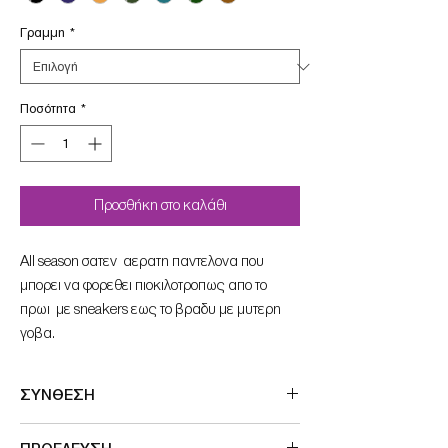
Γραμμη
*
Ποσότητα
*
Προσθήκη στο καλάθι
Αll season σατεν αερατη παντελονα που
μπορει να φορεθει πιοκιλοτροπως απο το
πρωι με sneakers εως το βραδυ με μυτερη
γοβα.
ΣΥΝΘΕΣΗ
100%pol