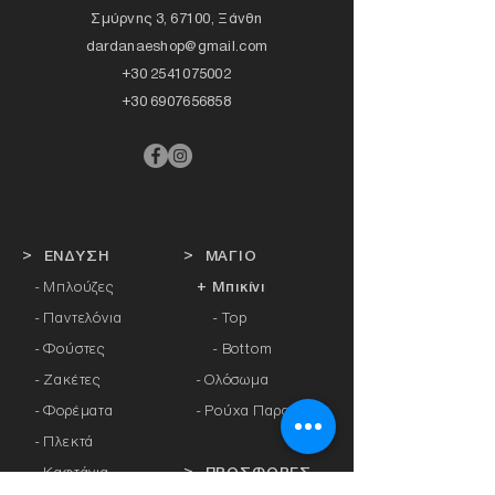
Σμύρνης 3, 67100, Ξάνθη
dardanaeshop@gmail.com
+30 2541075002
+30 6907656858
> ΕΝΔΥΣΗ
> ΜΑΓΙΟ
- Μπλούζες
+ Μπικίνι
- Παντελόνια
- Top
- Φούστες
- Bottom
- Ζακέτες
-
Ολόσωμα
- Φορέματα
- Ρούχα Παραλίας
- Πλεκτά
- Καφτάνια
> ΠΡΟΣΦΟΡΕΣ