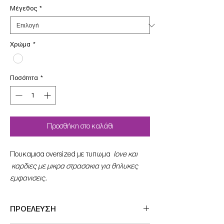
Μέγεθος
*
Χρώμα
*
Ποσότητα
*
Προσθήκη στο καλάθι
Πουκαμισα oversized με τυπωμα
love και
καρδιες με μικρα στρασακια για θηλυκες
εμφανισεις.
ΠΡΟΕΛΕΥΣΗ