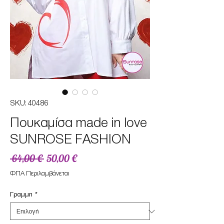
SKU: 40486
Πουκαμίσα made in love
SUNROSE FASHION
Κανονική
Τιμή
 64,00 € 
50,00 €
τιμή
Έκπτωσης
ΦΠΑ Περιλαμβάνεται
Γραμμη
*