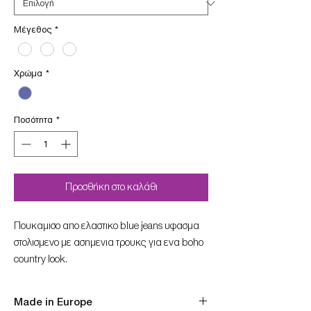
Μέγεθος
*
Χρώμα
*
Ποσότητα
*
Προσθήκη στο καλάθι
Πουκαμισο απο ελαστικο blue jeans υφασμα
στολισμενο με ασημενια τρουκς για ενα boho
country look.
Made in Europe