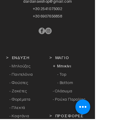
dardanaeshop@gmail.com
+30 2541075002
+30 6907656858
> ΕΝΔΥΣΗ
> ΜΑΓΙΟ
- Μπλούζες
+ Μπικίνι
- Παντελόνια
- Top
- Φούστες
- Bottom
- Ζακέτες
-
Ολόσωμα
- Φορέματα
- Ρούχα Παραλίας
- Πλεκτά
- Καφτάνια
> ΠΡΟΣΦΟΡΕΣ
- Πανωφόρια
- Φόρμες
> ΔΩΡΟΚΑΡΤΑ