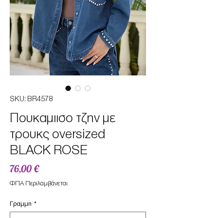
SKU: BR4578
Πουκαμιισο τζην με
τρουκς oversized
BLACK ROSE
Τιμή
76,00 €
ΦΠΑ Περιλαμβάνεται
Γραμμη
*