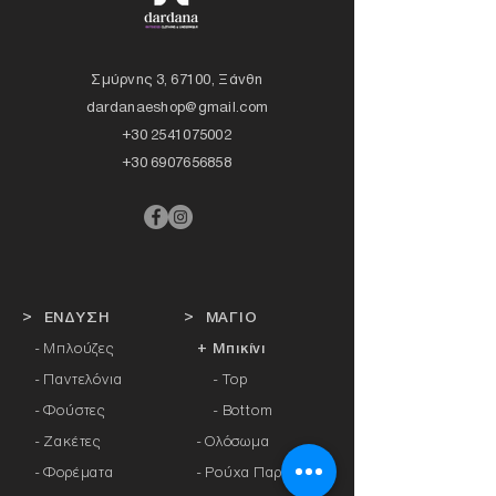
Σμύρνης 3, 67100, Ξάνθη
dardanaeshop@gmail.com
+30 2541075002
+30 6907656858
> ΕΝΔΥΣΗ
> ΜΑΓΙΟ
- Μπλούζες
+ Μπικίνι
- Παντελόνια
- Top
- Φούστες
- Bottom
- Ζακέτες
-
Ολόσωμα
- Φορέματα
- Ρούχα Παραλίας