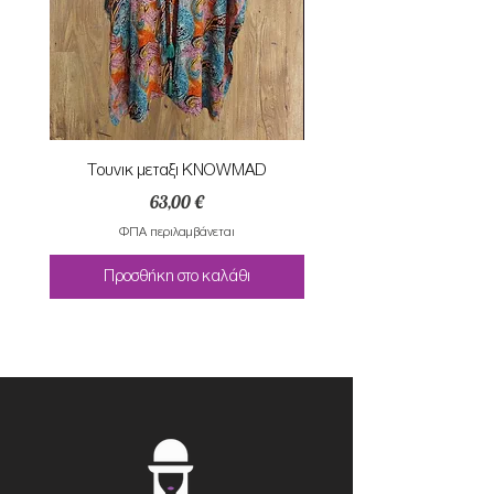
Τουνικ μεταξι KNOWMAD
Mαγιο ολοσωμο style Mar
Τιμή
63,00 €
ΦΠΑ περιλαμβάνεται
Προσθήκη στο καλάθι