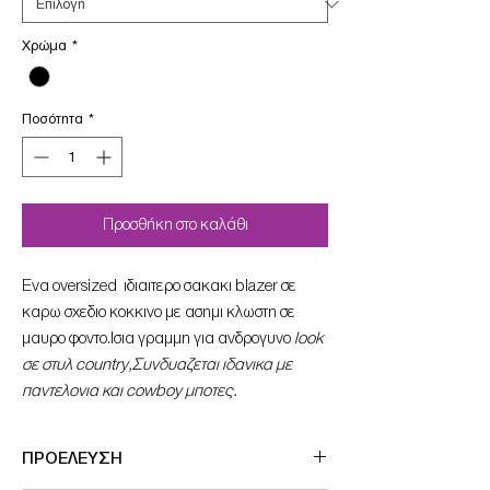
Χρώμα
*
Ποσότητα
*
Προσθήκη στο καλάθι
Eνα oversized ιδιαιτερο σακακι blazer σε
καρω σχεδιο κοκκινο με ασημι κλωστη σε
μαυρο φοντο.Iσια γραμμη για ανδρογυνο
look
σε στυλ country,Συνδυαζεται ιδανικα με
παντελονια και cowboy μποτες.
ΠΡΟΕΛΕΥΣΗ