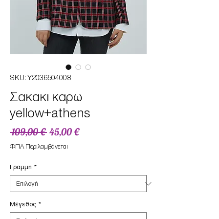
SKU: Y2036504008
Σακακι καρω
yellow+athens
Κανονική
Τιμή
 109,00 € 
45,00 €
τιμή
Έκπτωσης
ΦΠΑ Περιλαμβάνεται
Γραμμη
*
Μέγεθος
*