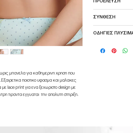
ΠΡΟΕΛΕΥΣΗ
Μade in Germany
ΣΥΝΘΕΣΗ
Outer fabric
ΟΔΗΓΙΕΣ ΠΛΥΣΙ
82% Nylon
18% Elastane
Delicate wash 40°
Do not bleach
Do not tumble dry
Do not iron
No dry cleaning
χωρις μπανελα για καθημερινη χρηση που
υς.Εξαιρετικα ποιοτικο υφασμα και μαλακες
με lace print για ενα ξεχωριστο design με
τρη τιραντα εγγυαται την απολυτη στηριξη.