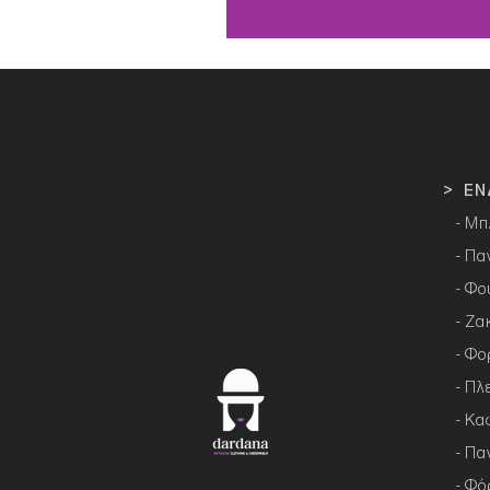
> ΕΝ
- Μπ
- Πα
- Φο
- Ζα
- Φο
- Πλ
- Κα
- Πα
- Φό