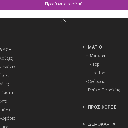
Προσθήκη στο καλάθι
> ΜΑΓΙΟ
ΔΥΣΗ
+ Μπικίνι
λούζες
- Top
ντελόνια
- Bottom
ύστες
-
Ολόσωμα
κέτες
- Ρούχα Παραλίας
ρέματα
εκτά
> ΠΡΟΣΦΟΡΕΣ
φτάνια
νωφόρια
> ΔΩΡΟΚΑΡΤΑ
ρμες