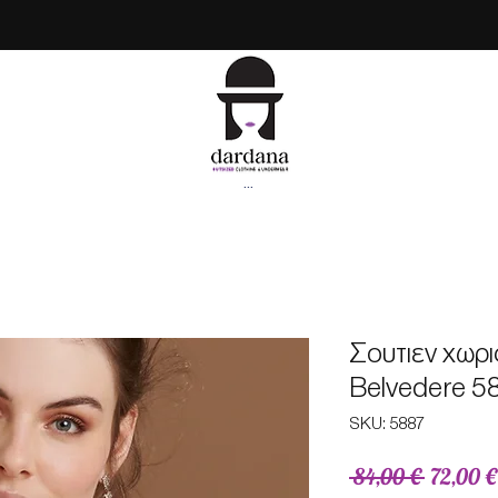
...
Σουτιεν χωρι
Belvedere 58
SKU: 5887
Κανονικ
 84,00 € 
72,00 €