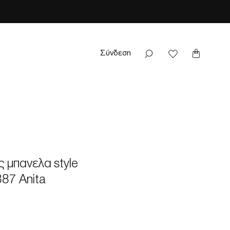
Σύνδεση
ς μπανελα style
87 Anita
ή
Τιμή