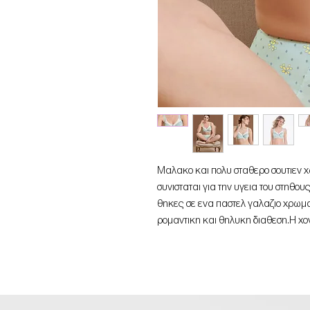
Mαλακο και πολυ σταθερο σουτιεν 
συνισταται για την υγεια του στηθο
θηκες σε ενα παστελ γαλαζιο χρωμα 
ρομαντικη και θηλυκη διαθεση.Η χον