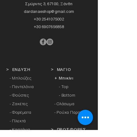
Σμύρνης 3, 67100, Ξάνθη
dardanaeshop@gmail.com
+30 2541075002
+30 6907656858
> ΕΝΔΥΣΗ
> ΜΑΓΙΟ
- Μπλούζες
+ Μπικίνι
- Παντελόνια
- Top
- Φούστες
- Bottom
- Ζακέτες
-
Ολόσωμα
- Φορέματα
- Ρούχα Παραλίας
- Πλεκτά
- Καφτάνια
> ΠΡΟΣΦΟΡΕΣ