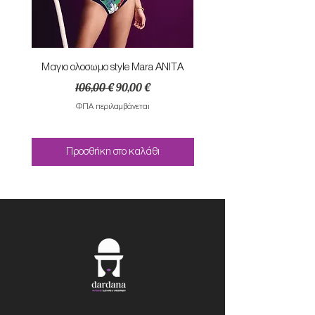
Mαγιο ολοσωμο style Mara ANITA
Φορεμα με κομπο SU
Κανονική τιμή
Τιμή Έκπτωσης
106,00 €
90,00 €
ΦΠΑ περιλαμβάνεται
Προσθήκη στο καλάθι