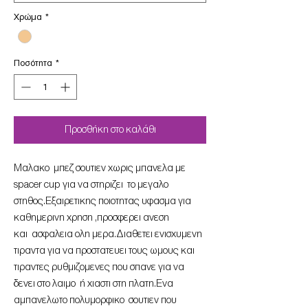
Χρώμα
*
Ποσότητα
*
Προσθήκη στο καλάθι
Μαλακο μπεζ σουτιεν χωρις μπανελα με
spacer cup για να στηριζει το μεγαλο
στηθος.Εξαιρετικης ποιοτητας υφασμα για
καθημερινη χρηση ,προσφερει ανεση
και ασφαλεια ολη μερα.Διαθετει ενισχυμενη
τιραντα για να προστατευει τους ωμους και
τιραντες ρυθμιζομενες που σπανε για να
δενει στο λαιμο ή χιαστι στη πλατη.Ενα
αμπανελωτο πολυμορφικο σουτιεν που