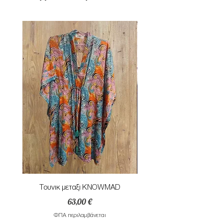
Τουνικ μεταξι KNOWMAD
Mαγιο ολοσωμο style Mar
Τιμή
63,00 €
ΦΠΑ περιλαμβάνεται