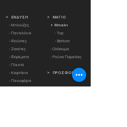
> ΕΝΔΥΣΗ
> ΜΑΓΙΟ
- Μπλούζες
+ Μπικίνι
- Παντελόνια
- Top
- Φούστες
- Bottom
- Ζακέτες
-
Ολόσωμα
- Φορέματα
- Ρούχα Παραλίας
- Πλεκτά
- Καφτάνια
> ΠΡΟΣΦΟΡΕΣ
- Πανωφόρια
- Φόρμες
> ΔΩΡΟΚΑΡΤΑ
- Αθλητικά Κολάν
- Καλσόν
> ΕΤΑΙΡΕΙΕΣ
- Αξεσουάρ
-
Anita
-
Crool