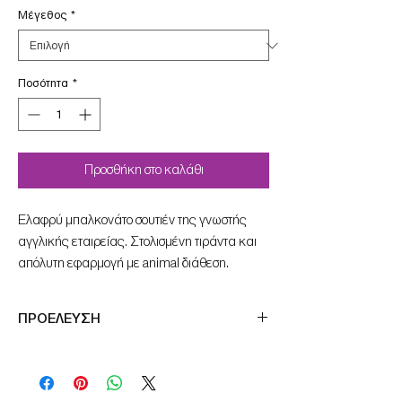
Μέγεθος
*
Ποσότητα
*
Προσθήκη στο καλάθι
Eλαφρύ μπαλκονάτο σουτιέν της γνωστής
αγγλικής εταιρείας. Στολισμένη τιράντα και
απόλυτη εφαρμογή με animal διάθεση.
ΠΡΟΕΛΕΥΣΗ
Μade in England