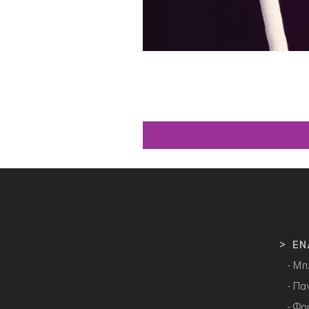
> ΕΝ
- Μπ
- Πα
- Φο