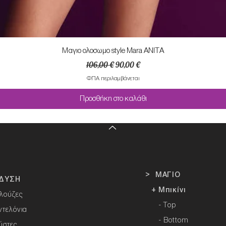
Mαγιο ολοσωμο style Mara ANITA
Κανονική τιμή
Τιμή Έκπτωσης
106,00 €
90,00 €
ΦΠΑ περιλαμβάνεται
Προσθήκη στο καλάθι
> ΜΑΓΙΟ
ΔΥΣΗ
+ Μπικίνι
λούζες
- Top
ντελόνια
- Bottom
ύστες