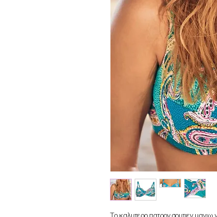
Το καλυτερο πατρον σουτιεν μαγιω γ