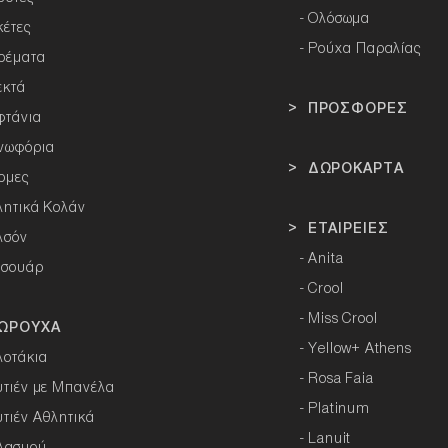
-
Ολόσωμα
κέτες
- Ρούχα Παραλίας
ρέματα
εκτά
> ΠΡΟΣΦΟΡΕΣ
φτάνια
νωφόρια
> ΔΩΡΟΚΑΡΤΑ
ρμες
λητικά Κολάν
> ΕΤΑΙΡΕΙΕΣ
λσόν
-
Anita
εσουάρ
-
Crool
-
Miss Crool
ΩΡΟΥΧΑ
-
Yellow+ Athens
λοτάκια
-
Rosa Faia
υτιέν με Μπανέλα
-
Platinum
υτιέν Αθλητικά
-
Lanuit