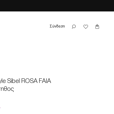
Σύνδεση
tyle Sibel ROSA FAIA
τηθος
ή
Τιμή