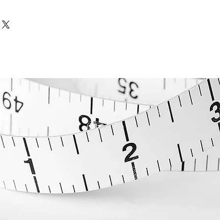
ες
ηλιο