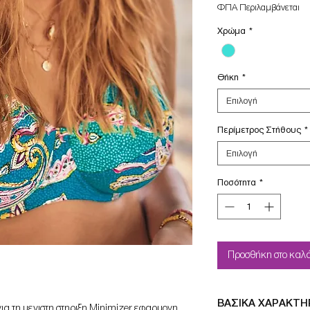
τιμή
ΦΠΑ Περιλαμβάνεται
Χρώμα
*
Θήκη
*
Επιλογή
Περίμετρος Στήθους
*
Επιλογή
Ποσότητα
*
Προσθήκη στο καλά
ΒΑΣΙΚΑ ΧΑΡΑΚΤΗ
ια τη μεγιστη στηριξη,Minimizer εφαρμογη