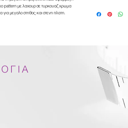
ικο pattern με λαχουρ σε τυρκουαζ χρωμα
χωρις ενισχυση
ρα για μεγαλο στηθος και στενη πλατη.
με μεγαλες μπανελ
ανθεκτικο πανι στον 
minimizer look
ΟΓΙΑ