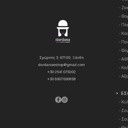
- Ζα
- Φο
- Πλ
- Κα
- Πα
- Φό
Σμύρνης 3, 67100, Ξάνθη
- Αθ
dardanaeshop@gmail.com
- Κα
+30 2541075002
- Αξ
+30 6907656858
> ΕΣ
- Κυ
- Σο
- Σο