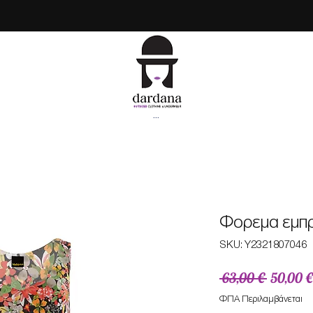
...
Φορεμα εμπρ
SKU: Υ2321807046
Κανονικ
 63,00 € 
50,00 €
τιμή
ΦΠΑ Περιλαμβάνεται