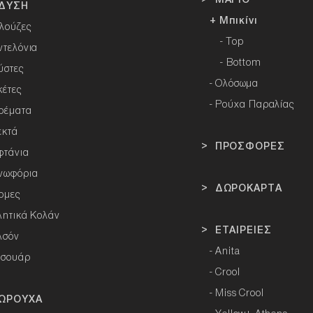
ΔΥΣΗ
+ Μπικίνι
λούζες
- Top
ντελόνια
- Bottom
ύστες
-
Ολόσωμα
κέτες
- Ρούχα Παραλίας
ρέματα
εκτά
> ΠΡΟΣΦΟΡΕΣ
φτάνια
νωφόρια
> ΔΩΡΟΚΑΡΤΑ
ρμες
λητικά Κολάν
> ΕΤΑΙΡΕΙΕΣ
λσόν
-
Anita
εσουάρ
-
Crool
-
Miss Crool
ΩΡΟΥΧΑ