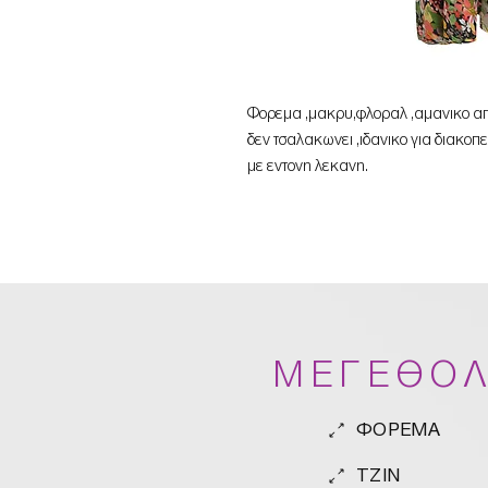
Φορεμα ,μακρυ,φλοραλ ,αμανικο απ
δεν τσαλακωνει ,ιδανικο για διακο
με εντονη λεκανη.
ΜΕΓΕΘΟΛ
ΦΟΡΕΜΑ
TZIN