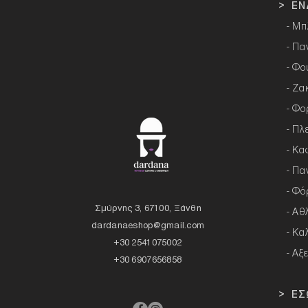
> ΕΝ
- Μπ
- Πα
- Φο
- Ζα
- Φο
- Πλ
- Κα
- Πα
- Φό
Σμύρνης 3, 67100, Ξάνθη
- Αθ
dardanaeshop@gmail.com
- Κα
+30 2541075002
- Αξ
+30 6907656858
> ΕΣ