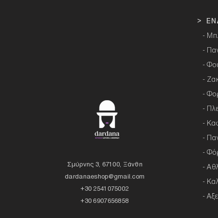
> ΕΝ
- Μπ
- Πα
- Φο
- Ζα
- Φο
- Πλ
- Κα
- Πα
- Φό
Σμύρνης 3, 67100, Ξάνθη
- Αθ
dardanaeshop@gmail.com
- Κα
+30 2541075002
- Αξ
+30 6907656858