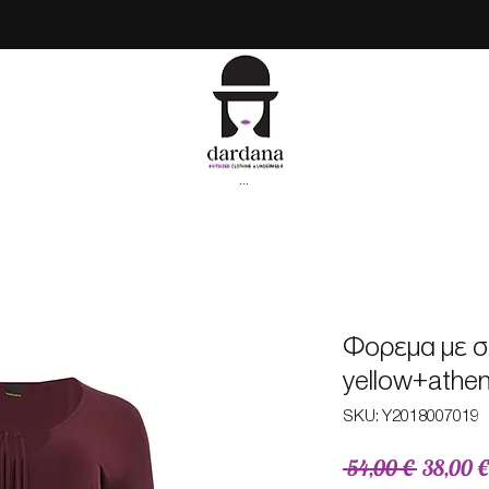
...
Φορεμα με σ
yellow+athe
SKU: Υ2018007019
Κανονικ
 54,00 € 
38,00 €