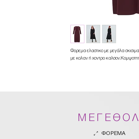
Φορεμα ελαστικο με μεγάλα σκισιμα
με κολαν ή χοντρο καλσον.Kομψοτητ
ΜΕΓΕΘΟΛ
ΦΟΡΕΜΑ