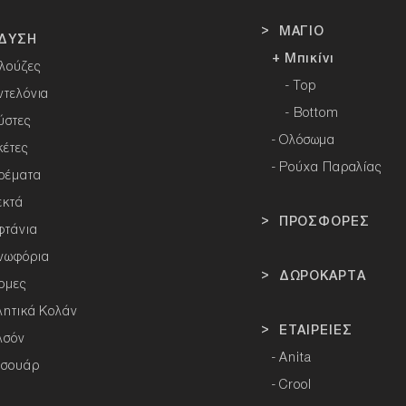
> ΜΑΓΙΟ
ΔΥΣΗ
+ Μπικίνι
λούζες
- Top
ντελόνια
- Bottom
ύστες
-
Ολόσωμα
κέτες
- Ρούχα Παραλίας
ρέματα
εκτά
> ΠΡΟΣΦΟΡΕΣ
φτάνια
νωφόρια
> ΔΩΡΟΚΑΡΤΑ
ρμες
λητικά Κολάν
> ΕΤΑΙΡΕΙΕΣ
λσόν
-
Anita
εσουάρ
-
Crool