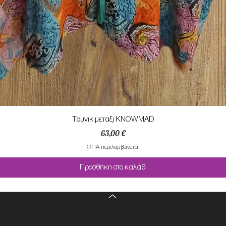
Τουνικ μεταξι KNOWMAD
Τιμή
63,00 €
ΦΠΑ περιλαμβάνεται
Προσθήκη στο καλάθι