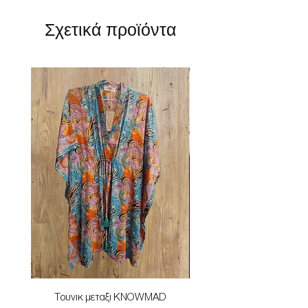
Σχετικά προϊόντα
Τουνικ μεταξι KNOWMAD
Mαγιο ολοσωμο style Mar