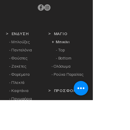
> ΕΝΔΥΣΗ
> ΜΑΓΙΟ
- Μπλούζες
+ Μπικίνι
- Παντελόνια
- Top
- Φούστες
- Bottom
- Ζακέτες
-
Ολόσωμα
- Φορέματα
- Ρούχα Παραλίας
- Πλεκτά
- Καφτάνια
> ΠΡΟΣΦΟΡΕΣ
- Πανωφόρια
- Φόρμες
> ΔΩΡΟΚΑΡΤΑ
- Αθλητικά Κολάν
- Καλσόν
> ΕΤΑΙΡΕΙΕΣ