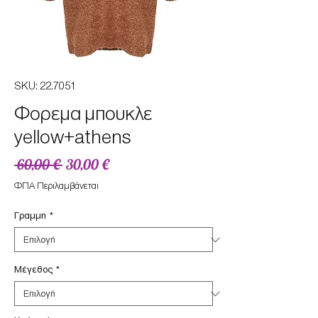
SKU: 22.7051
Φορεμα μπουκλε
yellow+athens
Κανονική
Τιμή
 60,00 € 
30,00 €
τιμή
Έκπτωσης
ΦΠΑ Περιλαμβάνεται
Γραμμη
*
Μέγεθος
*