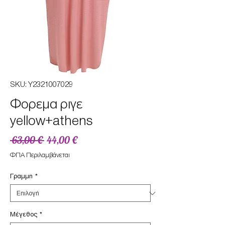
SKU: Υ2321007029
Φορεμα ριγε
yellow+athens
Κανονική
Τιμή
 63,00 € 
44,00 €
τιμή
Έκπτωσης
ΦΠΑ Περιλαμβάνεται
Γραμμη
*
Μέγεθος
*