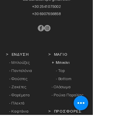
+30 2541075002
+30 6907656858
> ΕΝΔΥΣΗ
> ΜΑΓΙΟ
- Μπλούζες
+ Μπικίνι
- Παντελόνια
- Top
- Φούστες
- Bottom
- Ζακέτες
-
Ολόσωμα
- Φορέματα
- Ρούχα Παραλίας
- Πλεκτά
- Καφτάνια
> ΠΡΟΣΦΟΡΕΣ
- Πανωφόρια
- Φόρμες
> ΔΩΡΟΚΑΡΤΑ