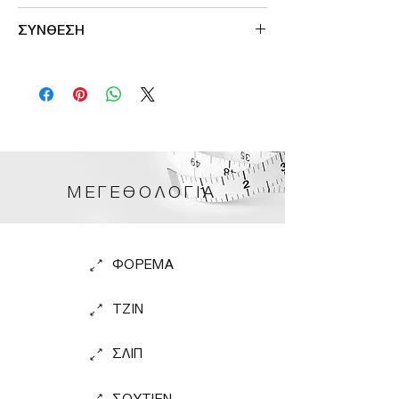
Μade in Greece
ΣΥΝΘΕΣΗ
92%VISCOSE-8%ELASTAN
ΜΕΓΕΘΟΛΟΓΙΑ
ΦΟΡΕΜΑ
TZIN
ΣΛΙΠ