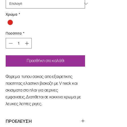
Χρώμα
*
Ποσότητα
*
Προσθήκη στο καλάθι
Φορεμα τυπου σακος απο εξαιρετικης
ποιοτητας ελαστικη βισκοζη με V neck και
σκισιματα στο πλαι για αερινες
εμφανισεις.Διατιθεται σε κοκκινο χρωμα με
λευκες λεπτες ριγες.
ΠΡΟΕΛΕΥΣΗ