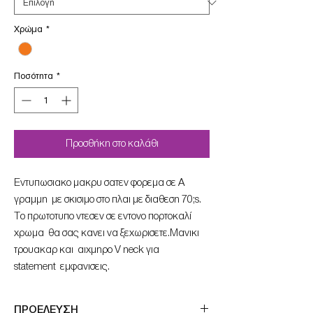
Χρώμα
*
Ποσότητα
*
Προσθήκη στο καλάθι
Εντυπωσιακο μακρυ σατεν φορεμα σε Α
γραμμη με σκισιμο στο πλαι με διαθεση 70;s.
Tο πρωτοτυπο ντεσεν σε εντονο πορτοκαλί
χρωμα θα σας κανει να ξεχωρισετε.Μανικι
τρουακαρ και αιχμηρο V neck για
statement εμφανισεις.
ΠΡΟΕΛΕΥΣΗ