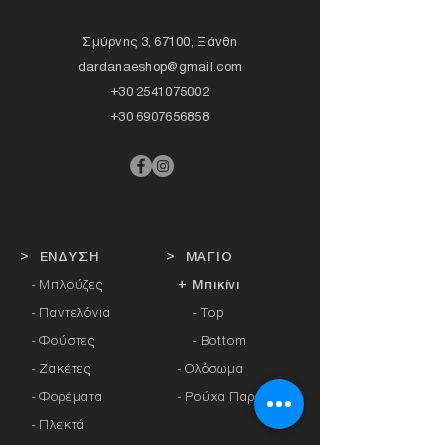
Σμύρνης 3, 67100, Ξάνθη
dardanaeshop@gmail.com
+30 2541075002
+30 6907656858
> ΕΝΔΥΣΗ
> ΜΑΓΙΟ
- Μπλούζες
+ Μπικίνι
- Παντελόνια
- Top
- Φούστες
- Bottom
- Ζακέτες
-
Ολόσωμα
- Φορέματα
- Ρούχα Παραλίας
- Πλεκτά