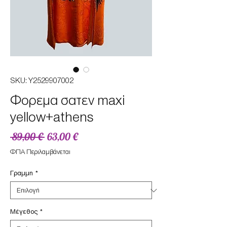
SKU: Y2529907002
Φορεμα σατεν maxi
yellow+athens
Κανονική
Τιμή
 89,00 € 
63,00 €
τιμή
Έκπτωσης
ΦΠΑ Περιλαμβάνεται
Γραμμη
*
Μέγεθος
*