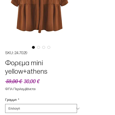
SKU: 24.7029
Φορεμα mini
yellow+athens
Κανονική
Τιμή
 59,00 € 
30,00 €
τιμή
Έκπτωσης
ΦΠΑ Περιλαμβάνεται
Γραμμη
*