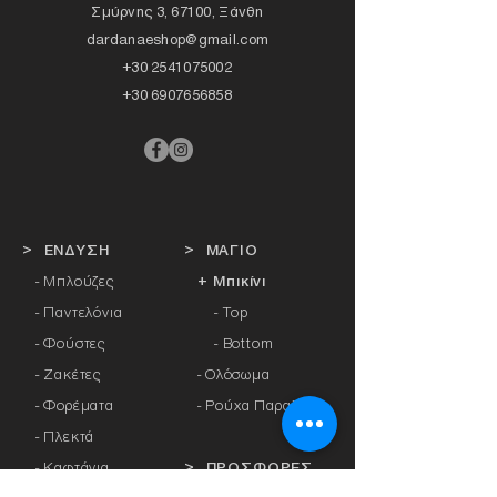
Σμύρνης 3, 67100, Ξάνθη
dardanaeshop@gmail.com
+30 2541075002
+30 6907656858
> ΕΝΔΥΣΗ
> ΜΑΓΙΟ
- Μπλούζες
+ Μπικίνι
- Παντελόνια
- Top
- Φούστες
- Bottom
- Ζακέτες
-
Ολόσωμα
- Φορέματα
- Ρούχα Παραλίας
- Πλεκτά
- Καφτάνια
> ΠΡΟΣΦΟΡΕΣ