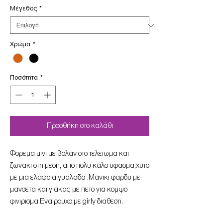
Μέγεθος
*
Χρώμα
*
Ποσότητα
*
Προσθήκη στο καλάθι
Φορεμα μινι με βολαν στο τελειωμα και
ζωνακι στη μεση, απο πολυ καλο υφασμα,χυτο
με μια ελαφρια γυαλαδα .Μανικι φαρδυ με
μανσετα και γιακας με πετο για κομψο
φινιρισμα.Ενα ρουχο με girly διαθεση.