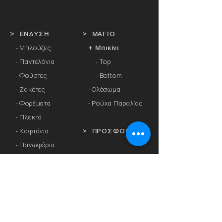
> ΕΝΔΥΣΗ
> ΜΑΓΙΟ
- Μπλούζες
+ Μπικίνι
- Παντελόνια
- Top
- Φούστες
- Bottom
- Ζακέτες
-
Ολόσωμα
- Φορέματα
- Ρούχα Παραλίας
- Πλεκτά
- Καφτάνια
> ΠΡΟΣΦΟΡΕΣ
- Πανωφόρια
- Φόρμες
> ΔΩΡΟΚΑΡΤΑ
- Αθλητικά Κολάν
- Καλσόν
> ΕΤΑΙΡΕΙΕΣ
- Αξεσουάρ
-
Anita
-
Crool