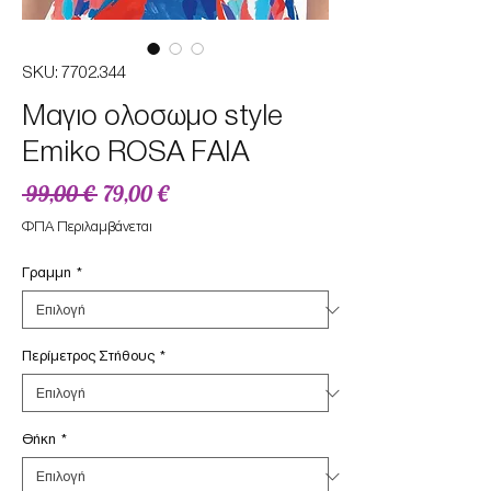
SKU: 7702.344
Mαγιο ολοσωμο style
Emiko ROSA FAIA
Κανονική
Τιμή
 99,00 € 
79,00 €
τιμή
Έκπτωσης
ΦΠΑ Περιλαμβάνεται
Γραμμη
*
Περίμετρος Στήθους
*
Θήκη
*