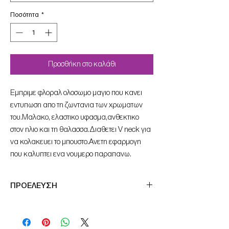
Ποσότητα
*
Προσθήκη στο καλάθι
Εμπριμε φλοραλ ολοσωμο μαγιο που κανει
εντυπωση απο τη ζωντανια των χρωματων
του.Μαλακο, ελαστικο υφασμα,ανθεκτικο
στον ηλιο και τη θαλασσα.Διαθετει V neck για
να κολακευει το μπουστο.Aνετη εφαρμογη
που καλυπτει ενα νουμερο παραπανω.
ΠΡΟΕΛΕΥΣΗ
Μade in Germany