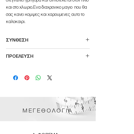
στεγνωνει γρηγορα και αντιστεκεται στον ηλιο
και στο χλωριο.Eνα διαχρονικο μαγιο που θα
σας κανει κομψες και χαρουμενες αυτο το
καλοκαιρι.
ΣΥΝΘΕΣΗ
73% Nylon-Polyamide, 27% Elastane
ΠΡΟΕΛΕΥΣΗ
Μade in Germany
ΜΕΓΕΘΟΛΟΓΙΑ