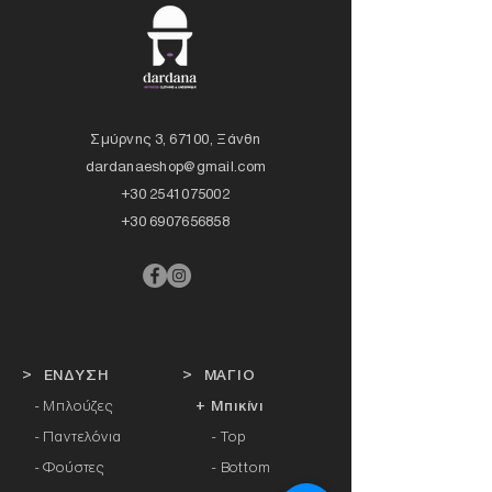
Σμύρνης 3, 67100, Ξάνθη
dardanaeshop@gmail.com
+30 2541075002
+30 6907656858
> ΕΝΔΥΣΗ
> ΜΑΓΙΟ
- Μπλούζες
+ Μπικίνι
- Παντελόνια
- Top
- Φούστες
- Bottom