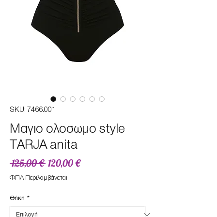
SKU: 7466.001
Mαγιο ολοσωμο style
TARJA anita
Κανονική
Τιμή
 125,00 € 
120,00 €
τιμή
Έκπτωσης
ΦΠΑ Περιλαμβάνεται
Θήκη
*