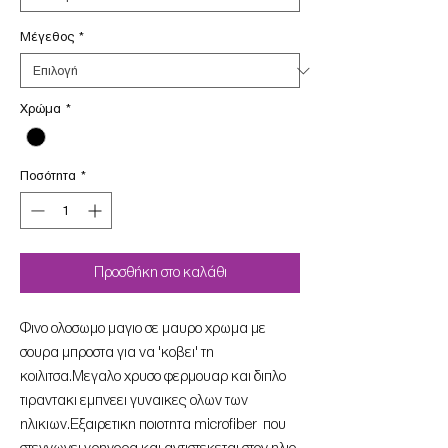
Μέγεθος
*
Χρώμα
*
Ποσότητα
*
Προσθήκη στο καλάθι
Φινο ολοσωμο μαγιο σε μαυρο χρωμα με
σουρα μπροστα για να 'κοβει' τη
κοιλιτσα.Μεγαλο χρυσο φερμουαρ και διπλο
τιραντακι εμπνεει γυναικες ολων των
ηλικιων.Εξαιρετικη ποιοτητα microfiber που