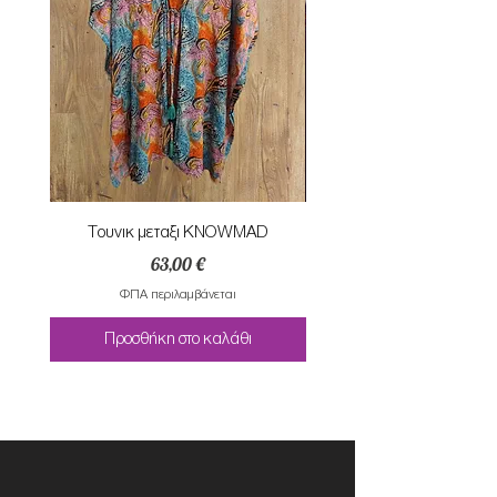
Τουνικ μεταξι KNOWMAD
Mαγιο ολοσωμο style Mar
Τιμή
63,00 €
ΦΠΑ περιλαμβάνεται
Προσθήκη στο καλάθι