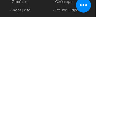
- Ζακέτες
-
Ολόσωμα
- Φορέματα
- Ρούχα Παραλίας
- Πλεκτά
- Καφτάνια
> ΠΡΟΣΦΟΡΕΣ
- Πανωφόρια
- Φόρμες
> ΔΩΡΟΚΑΡΤΑ
- Αθλητικά Κολάν
- Καλσόν
> ΕΤΑΙΡΕΙΕΣ
- Αξεσουάρ
-
Anita
-
Crool
> ΕΣΩΡΟΥΧΑ
-
Miss Crool
- Κυλοτάκια
-
Yellow+ Athens
- Σουτιέν με
-
Rosa Faia
Μπανέλα
-
Platinum
- Σουτιέν Αθλητικά
-
Lanuit
-
Θηλασμού
-
Sapph