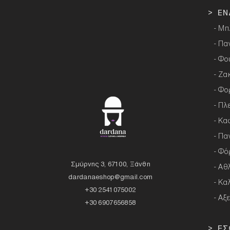
> ΕΝ
- Μπ
- Πα
- Φο
- Ζα
- Φο
- Πλ
- Κα
- Πα
- Φό
Σμύρνης 3, 67100, Ξάνθη
- Αθ
dardanaeshop@gmail.com
- Κα
+30 2541075002
- Αξ
+30 6907656858
> ΕΣ