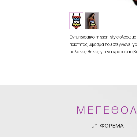
Εντυπωσαικο missoni style ολοσωμο 
ποιοτητας υφασμα που στεγνωνει γ
μαλακες θηκες για να κραταει το β
ΜΕΓΕΘΟΛ
ΦΟΡΕΜΑ