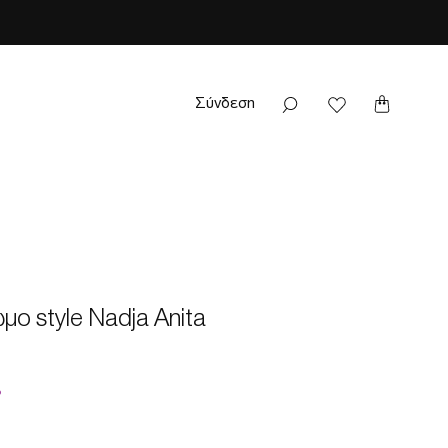
Σύνδεση
o style Nadja Anita
ή
Τιμή
Έκπτωσης