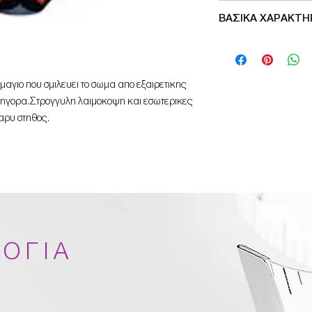
Made in Germany
ΒΑΣΙΚΑ ΧΑΡΑΚΤΗ
Ρυθμιζομενες τιραντ
Κλασικο κοψιμο στ
Πικε ελαστικο υφασ
μαγιο που σμιλευει το σωμα απο εξαιρετικης
ρηγορα.Στρογγυλη λαιμοκοψη και εσωτερικες
αρυ στηθος.
ΟΓΙΑ