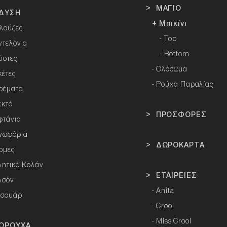
> ΜΑΓΙΟ
ΔΥΣΗ
+ Μπικίνι
λούζες
- Top
ντελόνια
- Bottom
ύστες
-
Ολόσωμα
κέτες
- Ρούχα Παραλίας
ρέματα
εκτά
> ΠΡΟΣΦΟΡΕΣ
φτάνια
νωφόρια
> ΔΩΡΟΚΑΡΤΑ
ρμες
λητικά Κολάν
> ΕΤΑΙΡΕΙΕΣ
λσόν
-
Anita
εσουάρ
-
Crool
-
Miss Crool
ΩΡΟΥΧΑ