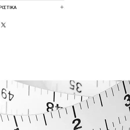
ΡΙΣΤΙΚΑ
ες
ους μηρους
μα