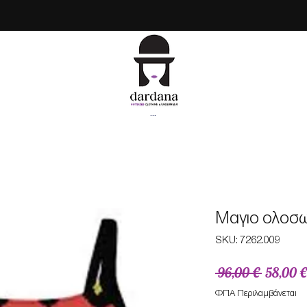
...
Mαγιο ολοσωμ
SKU: 7262.009
Κανονικ
 96,00 € 
58,00 €
τιμή
ΦΠΑ Περιλαμβάνεται