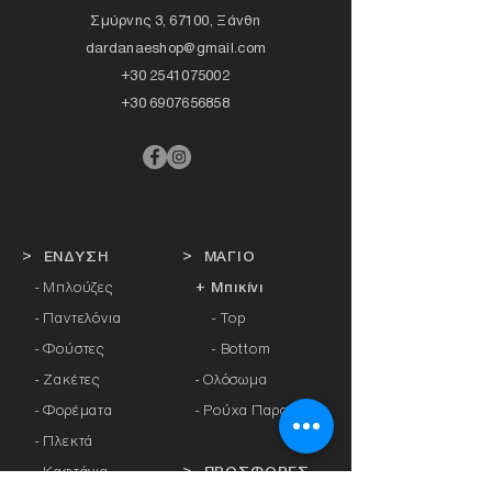
Σμύρνης 3, 67100, Ξάνθη
dardanaeshop@gmail.com
+30 2541075002
+30 6907656858
> ΕΝΔΥΣΗ
> ΜΑΓΙΟ
- Μπλούζες
+ Μπικίνι
- Παντελόνια
- Top
- Φούστες
- Bottom
- Ζακέτες
-
Ολόσωμα
- Φορέματα
- Ρούχα Παραλίας
- Πλεκτά
- Καφτάνια
> ΠΡΟΣΦΟΡΕΣ