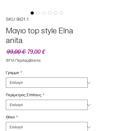
SKU: 8421.1
Mαγιο top style Elna
anita
Κανονική
Τιμή
 99,00 € 
79,00 €
τιμή
Έκπτωσης
ΦΠΑ Περιλαμβάνεται
Γραμμη
*
Περίμετρος Στήθους
*
Θήκη
*