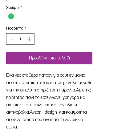
Χρώμα
*
Ποσότητα
*
Προσθήκη στο καλάθι
Ενα νεο σταθερο πατρον για σουτιεν μαγιο
απο την premium εταιρεια σε μεγαλα μεγεθη
για την απολυτη στηριξη στη παραλια.Αριστης
ποιοτητας πανι που στεγνωνει γρηγορα και
αντιστεκεται στο χλωριο και την ηλιακη
ακτινοβολια.Ανεση , design και κομψοτητα
απο ενα brand που αγαπαει το γυναικειο
σωμα.