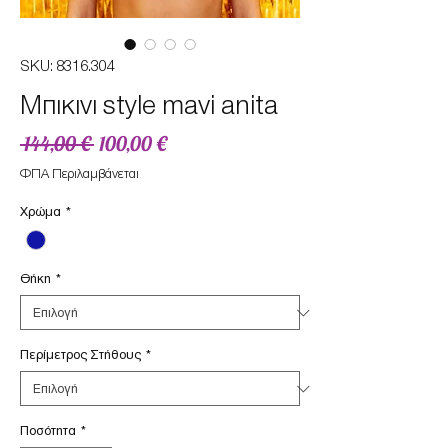
SKU: 8316.304
Mπικινι style mavi anita
Κανονική
Τιμή
 144,00 € 
100,00 €
τιμή
Έκπτωσης
ΦΠΑ Περιλαμβάνεται
Χρώμα
*
Θήκη
*
Περίμετρος Στήθους
*
Ποσότητα
*