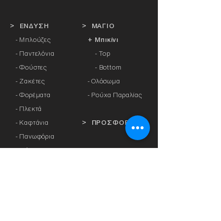
> ΕΝΔΥΣΗ
> ΜΑΓΙΟ
- Μπλούζες
+ Μπικίνι
- Παντελόνια
- Top
- Φούστες
- Bottom
- Ζακέτες
-
Ολόσωμα
- Φορέματα
- Ρούχα Παραλίας
- Πλεκτά
- Καφτάνια
> ΠΡΟΣΦΟΡΕΣ
- Πανωφόρια
- Φόρμες
> ΔΩΡΟΚΑΡΤΑ
- Αθλητικά Κολάν
- Καλσόν
> ΕΤΑΙΡΕΙΕΣ
- Αξεσουάρ
-
Anita
-
Crool
> ΕΣΩΡΟΥΧΑ
-
Miss Crool