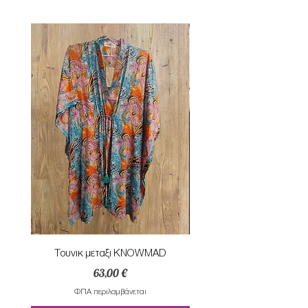
Τουνικ μεταξι KNOWMAD
Mαγιο ολοσωμο style Mar
Τιμή
63,00 €
ΦΠΑ περιλαμβάνεται