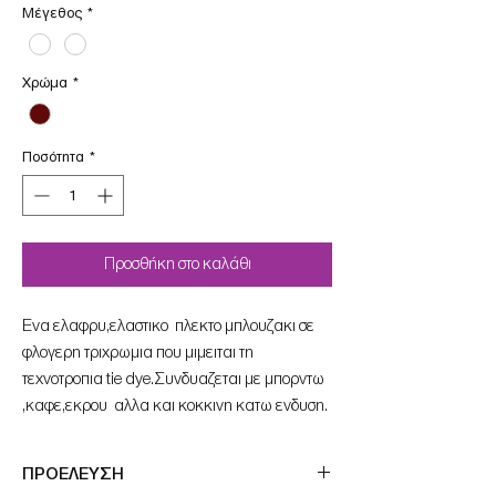
Μέγεθος
*
Χρώμα
*
Ποσότητα
*
Προσθήκη στο καλάθι
Eνα ελαφρυ,ελαστικο πλεκτο μπλουζακι σε
φλογερη τριχρωμια που μιμειται τη
τεχνοτροπια tie dye.Συνδυαζεται με μπορντω
,καφε,εκρου αλλα και κοκκινη κατω ενδυση.
ΠΡΟΕΛΕΥΣΗ