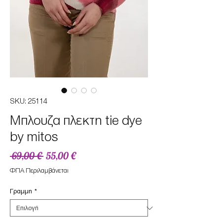
SKU: 25114
Mπλουζα πλεκτη tie dye
by mitos
Κανονική
Τιμή
 69,00 € 
55,00 €
τιμή
Έκπτωσης
ΦΠΑ Περιλαμβάνεται
Γραμμη
*