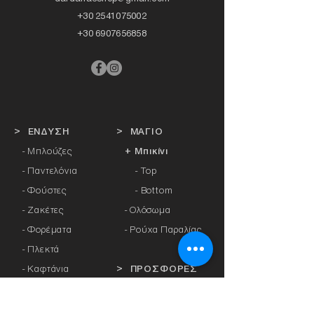
+30 2541075002
+30 6907656858
> ΕΝΔΥΣΗ
> ΜΑΓΙΟ
- Μπλούζες
+ Μπικίνι
- Παντελόνια
- Top
- Φούστες
- Bottom
- Ζακέτες
-
Ολόσωμα
- Φορέματα
- Ρούχα Παραλίας
- Πλεκτά
- Καφτάνια
> ΠΡΟΣΦΟΡΕΣ
- Πανωφόρια
- Φόρμες
> ΔΩΡΟΚΑΡΤΑ