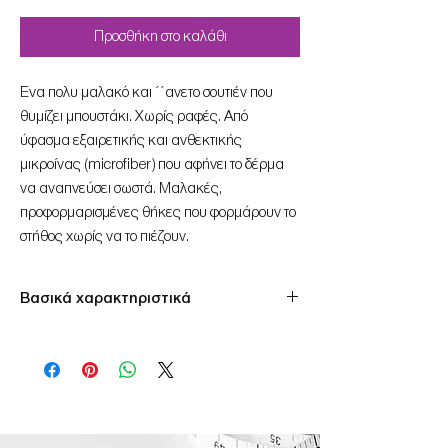
Προσθήκη στο καλάθι
Ένα πολυ μαλακό και ΄΄ανετο σουτιέν που
θυμίζει μπουστάκι. Χωρίς ραφές. Από
ύφασμα εξαιρετικής και ανθεκτικής
μικροίνας (microfiber) που αφήνει το δέρμα
να αναπνεύσει σωστά. Μαλακές,
προφορμαρισμένες θήκες που φορμάρουν το
στήθος χωρίς να το πιέζουν.
Βασικά χαρακτηριστικά
ενισχυμένη τιράντα
ενισχυμένη πλάτη
μαλακή υφή
άνετη γραμμή