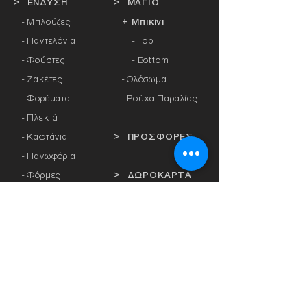
> ΕΝΔΥΣΗ
> ΜΑΓΙΟ
- Μπλούζες
+ Μπικίνι
- Παντελόνια
- Top
- Φούστες
- Bottom
- Ζακέτες
-
Ολόσωμα
- Φορέματα
- Ρούχα Παραλίας
- Πλεκτά
- Καφτάνια
> ΠΡΟΣΦΟΡΕΣ
- Πανωφόρια
- Φόρμες
> ΔΩΡΟΚΑΡΤΑ
- Αθλητικά Κολάν
- Καλσόν
> ΕΤΑΙΡΕΙΕΣ
- Αξεσουάρ
-
Anita
-
Crool
> ΕΣΩΡΟΥΧΑ
-
Miss Crool
- Κυλοτάκια
-
Yellow+ Athens