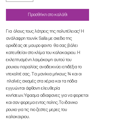
Προσθήκη στο καλάθι
Για όλους τους λάτρεις της πολυτέλειας! Η
ανάλαφρη τουνίκ Salla με σχεδιο της
ορχιδέας σε μαυρο φοντο θα σας βάλει
κατευθείαν στο κλίμα του καλοκαιριου. Η
εκλεπτυσμένη λαιμόκοψη αυτού του
ρουχου παραλίας αναδεικνύει επιδέξια το
ντεκολτέ σας. Τα μανίκια μήκους ¾ και οι
πλαϊνές σχισμές στα χέρια και τα πόδια
εγγυώνται άφθονη ελευθερία
κινήσεων.Υφασμα αδιαφανες για να φοριεται
και σαν φορεμα εντος πολης.Tο ιδανικο
ρουχο για τις πιο ζεστες μερες του
καλοκαιριου.