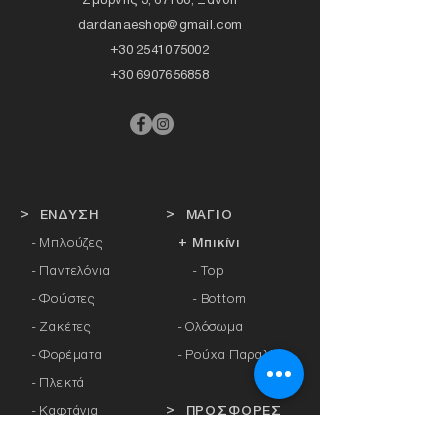
dardanaeshop@gmail.com
+30 2541075002
+30 6907656858
> ΕΝΔΥΣΗ
> ΜΑΓΙΟ
- Μπλούζες
+ Μπικίνι
- Παντελόνια
- Top
- Φούστες
- Bottom
- Ζακέτες
-
Ολόσωμα
- Φορέματα
- Ρούχα Παραλίας
- Πλεκτά
- Καφτάνια
> ΠΡΟΣΦΟΡΕΣ
- Πανωφόρια