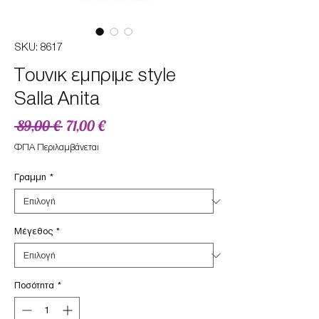
SKU: 8617
Tουνικ εμπριμε style
Salla Anita
Κανονική
Τιμή
 89,00 € 
71,00 €
τιμή
Έκπτωσης
ΦΠΑ Περιλαμβάνεται
Γραμμη
*
Μέγεθος
*
Ποσότητα
*