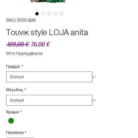
SKU: 8199.826
Tουνικ style LOJA anita
Κανονική
Τιμή
 109,00 € 
76,00 €
τιμή
Έκπτωσης
ΦΠΑ Περιλαμβάνεται
Γραμμη
*
Μέγεθος
*
Χρώμα
*
Ποσότητα
*