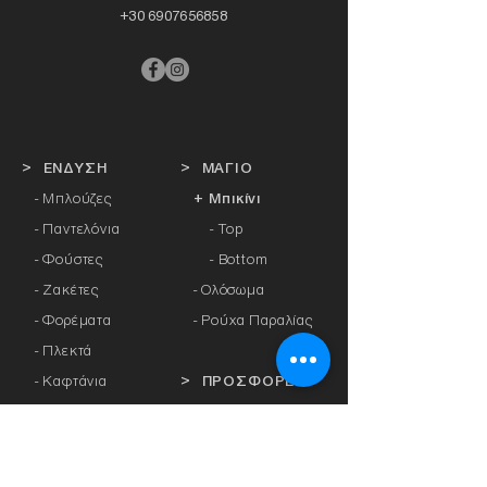
+30 6907656858
> ΕΝΔΥΣΗ
> ΜΑΓΙΟ
- Μπλούζες
+ Μπικίνι
- Παντελόνια
- Top
- Φούστες
- Bottom
- Ζακέτες
-
Ολόσωμα
- Φορέματα
- Ρούχα Παραλίας
- Πλεκτά
- Καφτάνια
> ΠΡΟΣΦΟΡΕΣ
- Πανωφόρια
- Φόρμες
> ΔΩΡΟΚΑΡΤΑ
- Αθλητικά Κολάν