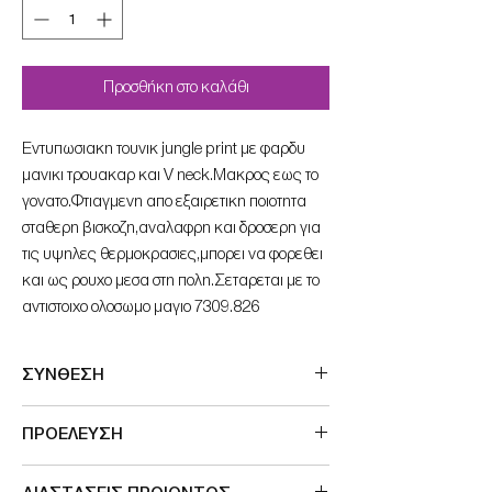
Προσθήκη στο καλάθι
Eντυπωσιακη τουνικ jungle print με φαρδυ
μανικι τρουακαρ και V neck.Mακρος εως το
γονατο.Φτιαγμενη απο εξαιρετικη ποιοτητα
σταθερη βισκοζη,αναλαφρη και δροσερη για
τις υψηλες θερμοκρασιες,μπορει να φορεθει
και ως ρουχο μεσα στη πολη.Σεταρεται με το
αντιστοιχο ολοσωμο μαγιο 7309.826
ΣΥΝΘΕΣΗ
100%VISCOSE
ΠΡΟΕΛΕΥΣΗ
Made in Germany